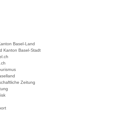
Kanton Basel-Land
d Kanton Basel-Stadt
l.ch
.ch
ourismus
aselland
chaftliche Zeitung
tung
isk
port