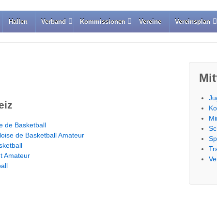
Hallen
Verband
Kommissionen
Vereine
Vereinsplan
Mit
Ju
eiz
Ko
Mi
e de Basketball
Sc
loise de Basketball Amateur
Sp
sketball
Tr
et Amateur
Ve
all