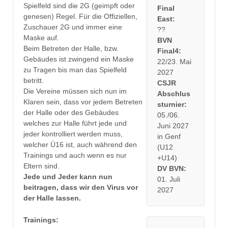
Spielfeld sind die 2G (geimpft oder
Final
genesen) Regel. Für die Offiziellen,
East:
Zuschauer 2G und immer eine
??
Maske auf.
BVN
Beim Betreten der Halle, bzw.
Final4:
Gebäudes ist zwingend ein Maske
22/23. Mai
zu Tragen bis man das Spielfeld
2027
betritt.
CSJR
Die Vereine müssen sich nun im
Abschlus
Klaren sein, dass vor jedem Betreten
sturnier:
der Halle oder des Gebäudes
05./06.
welches zur Halle führt jede und
Juni 2027
jeder kontrolliert werden muss,
in Genf
welcher Ü16 ist, auch während den
(U12
Trainings und auch wenn es nur
+U14)
Eltern sind.
DV BVN:
Jede und Jeder kann nun
01. Juli
beitragen, dass wir den Virus vor
2027
der Halle lassen.
Trainings: