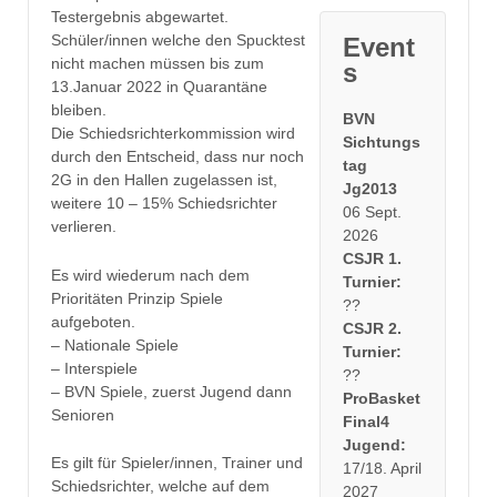
Testergebnis abgewartet.
Schüler/innen welche den Spucktest
Event
nicht machen müssen bis zum
s
13.Januar 2022 in Quarantäne
bleiben.
BVN
Die Schiedsrichterkommission wird
Sichtungs
durch den Entscheid, dass nur noch
tag
2G in den Hallen zugelassen ist,
Jg2013
weitere 10 – 15% Schiedsrichter
06 Sept.
verlieren.
2026
CSJR 1.
Es wird wiederum nach dem
Turnier:
Prioritäten Prinzip Spiele
??
aufgeboten.
CSJR 2.
– Nationale Spiele
Turnier:
– Interspiele
??
– BVN Spiele, zuerst Jugend dann
ProBasket
Senioren
Final4
Jugend:
Es gilt für Spieler/innen, Trainer und
17/18. April
Schiedsrichter, welche auf dem
2027