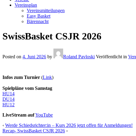
Vereinsplan
Vereinsmitteilungen
Easy Basket
Bärennacht
SwissBasket CSJR 2026
Posted on
4. Juni 2026
by
Roland Pavloski
Veröffentlicht in
Ver
Infos zum Turnier
(
Link
)
Spielpläne vom Samstag
HU14
DU14
HU12
LiveStream auf
YouTube
‹
Werde Schiedsrichter:in – Kurs 2026 jetzt offen für Anmeldungen!
Recap- SwissBasket CSJR 2026
›