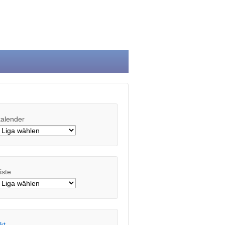
kalender
iste
kt