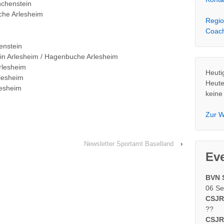
chenstein
che Arlesheim
Regio
Coac
enstein
e in Arlesheim / Hagenbuche Arlesheim
rlesheim
Heuti
lesheim
Heute
lesheim
keine
Zur W
Newsletter Sportamt Baselland
›
Ev
BVN 
06 Se
CSJR 
??
CSJR 