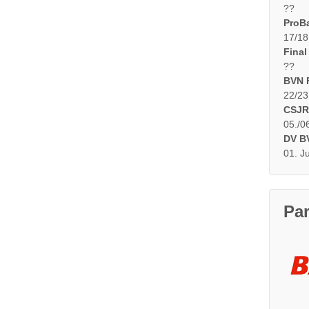
??
ProBa
17/18
Final
??
BVN F
22/23
CSJR
05./0
DV B
01. J
Pa