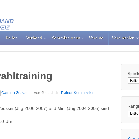
Hallen
Verband
Kommissionen
Vereine
Vereinsplan
ahltraining
Spiel
Carmen Glaser
Veröffentlicht in
Trainer-Kommission
Rangl
Poussin (Jhg 2006-2007) und Mini (Jhg 2004-2005) sind
00 Uhr.
Konta