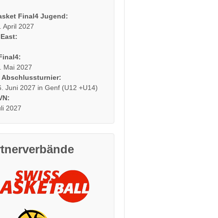
sket Final4 Jugend:
. April 2027
 East:
inal4:
. Mai 2027
 Abschlussturnier:
6. Juni 2027 in Genf (U12 +U14)
VN:
uli 2027
rtnerverbände