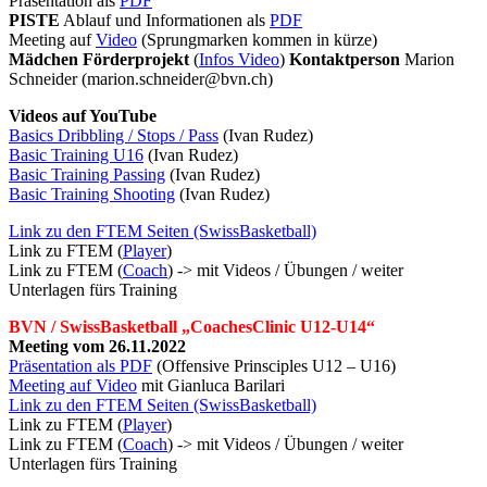
Präsentation als
PDF
PISTE
Ablauf und Informationen als
PDF
Meeting auf
Video
(Sprungmarken kommen in kürze)
Mädchen Förderprojekt
(
Infos Video
)
Kontaktperson
Marion
Schneider (marion.schneider@bvn.ch)
Videos auf YouTube
Basics Dribbling / Stops / Pass
(Ivan Rudez)
Basic Training U16
(Ivan Rudez)
Basic Training Passing
(Ivan Rudez)
Basic Training Shooting
(Ivan Rudez)
Link zu den FTEM Seiten (SwissBasketball)
Link zu FTEM (
Player
)
Link zu FTEM (
Coach
) -> mit Videos / Übungen / weiter
Unterlagen fürs Training
BVN / SwissBasketball „CoachesClinic U12-U14“
Meeting vom
26.11.2022
Präsentation als PDF
(Offensive Prinsciples U12 – U16)
Meeting auf Video
mit Gianluca Barilari
Link zu den FTEM Seiten (SwissBasketball)
Link zu FTEM (
Player
)
Link zu FTEM (
Coach
) -> mit Videos / Übungen / weiter
Unterlagen fürs Training